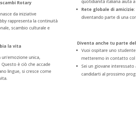
quotidianità italiana aiuta a
i scambi Rotary
Rete globale di amicizie
:
 nasce da iniziative
diventando parte di una com
Abby rappresenta la continuità
onale, scambio culturale e
Diventa anche tu parte d
ia la vita
Vuoi ospitare uno studente 
n un’emozione unica,
metteremo in contatto col
a”. Questo è ciò che accade
Sei un giovane interessato
rano lingue, si cresce come
candidarti al prossimo pr
ita.