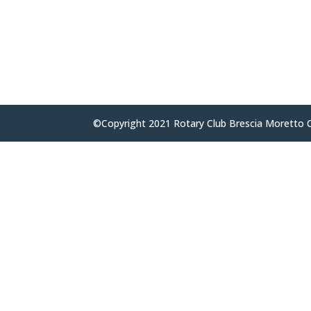
Hai dimenticato la tua passw
©Copyright 2021 Rotary Club Brescia Moretto 